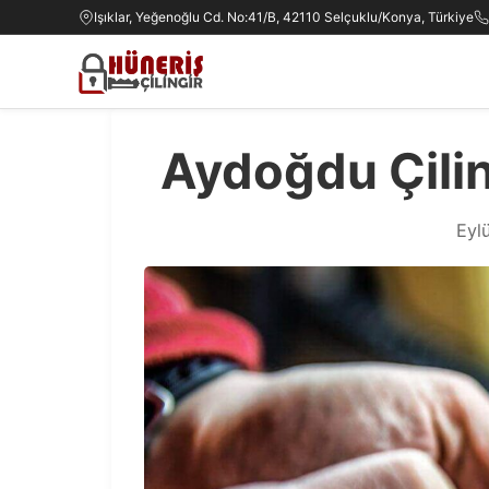
Işıklar, Yeğenoğlu Cd. No:41/B, 42110 Selçuklu/Konya, Türkiye
Aydoğdu Çili
Eylü