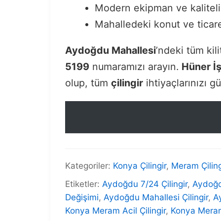
Modern ekipman ve kalitel
Mahalledeki konut ve ticar
Aydoğdu Mahallesi
’ndeki tüm kil
5199
numaramızı arayın.
Hüner İş
olup, tüm
çilingir
ihtiyaçlarınızı gü
Kategoriler:
Konya Çilingir
,
Meram Çiling
Etiketler:
Aydoğdu 7/24 Çilingir
,
Aydoğdu
Değişimi
,
Aydoğdu Mahallesi Çilingir
,
A
Konya Meram Acil Çilingir
,
Konya Meram 