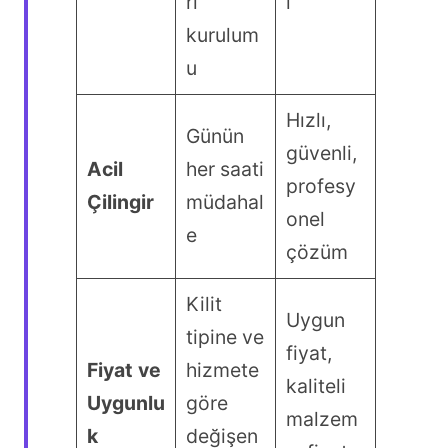
ri
ı
kurulum
u
Hızlı,
Günün
güvenli,
Acil
her saati
profesy
Çilingir
müdahal
onel
e
çözüm
Kilit
Uygun
tipine ve
fiyat,
Fiyat ve
hizmete
kaliteli
Uygunlu
göre
malzem
k
değişen