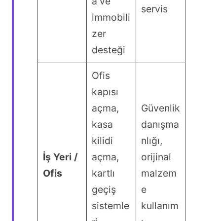
a ve
servis
immobili
zer
desteği
Ofis
kapısı
açma,
Güvenlik
kasa
danışma
kilidi
nlığı,
İş Yeri /
açma,
orijinal
Ofis
kartlı
malzem
geçiş
e
sistemle
kullanım