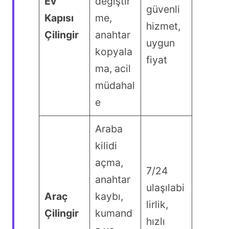
Ev
değiştir
güvenli
Kapısı
me,
hizmet,
Çilingir
anahtar
uygun
kopyala
fiyat
ma, acil
müdahal
e
Araba
kilidi
açma,
7/24
anahtar
ulaşılabi
Araç
kaybı,
lirlik,
Çilingir
kumand
hızlı