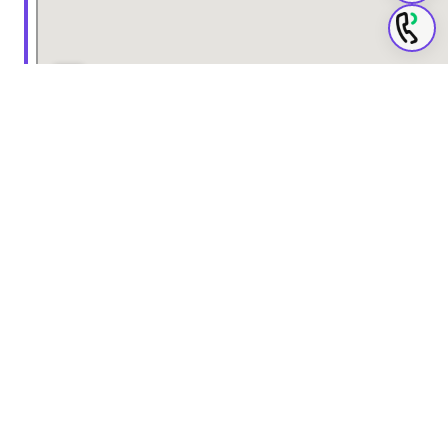
LightningWP ile güçlendirilmiştir. 2025 Yazılım
agedik
2026. Tüm Hakları Saklıdır.
Gizlilik Politikası ve KVKK Aydınlatma Metni