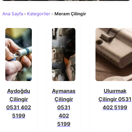
Ana Sayfa
>
Kategoriler
>
Meram Çilingir
Aydoğdu
Aymanas
Uluırmak
Çilingir
Çilingir
Çilingir 0531
0531 402
0531
402 5199
5199
402
5199