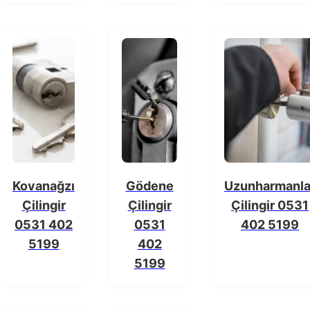
Kovanağzı
Gödene
Uzunharmanla
Çilingir
Çilingir
Çilingir 0531
0531 402
0531
402 5199
5199
402
5199