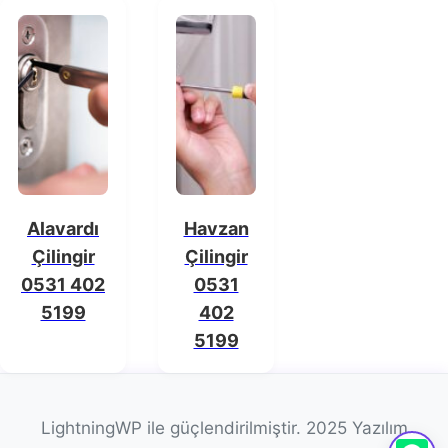
Alavardı
Havzan
Çilingir
Çilingir
0531 402
0531
5199
402
5199
LightningWP ile güçlendirilmiştir. 2025 Yazılım