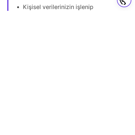
Kişisel verilerinizin işlenip
işlenmediğini öğrenme,
İşlenmişse buna ilişkin bilgi talep
etme,
Amacına uygun kullanılıp
kullanılmadığını öğrenme,
Eksik veya yanlış işlenmişse
düzeltilmesini talep etme,
Silinmesini veya yok edilmesini
isteme,
Bu işlemlerin verilerin aktarıldığı
üçüncü kişilere bildirilmesini talep
etme haklarına sahipsiniz.