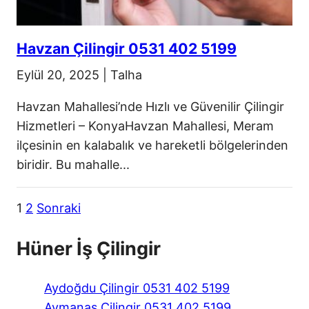
Havzan Çilingir 0531 402 5199
Eylül 20, 2025
|
Talha
Havzan Mahallesi’nde Hızlı ve Güvenilir Çilingir
Hizmetleri – KonyaHavzan Mahallesi, Meram
ilçesinin en kalabalık ve hareketli bölgelerinden
biridir. Bu mahalle...
1
2
Sonraki
Yazı
sayfalaması
Hüner İş Çilingir
Aydoğdu Çilingir 0531 402 5199
Aymanas Çilingir 0531 402 5199