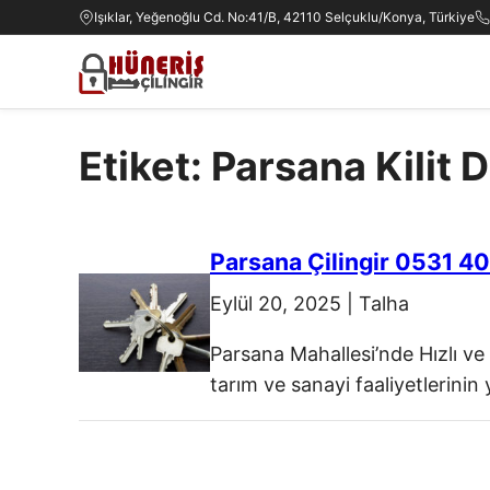
Işıklar, Yeğenoğlu Cd. No:41/B, 42110 Selçuklu/Konya, Türkiye
Etiket: Parsana Kilit 
Parsana Çilingir 0531 4
Eylül 20, 2025
|
Talha
Parsana Mahallesi’nde Hızlı ve 
tarım ve sanayi faaliyetlerinin