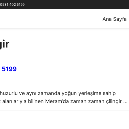
0531 402 5199
Ana Sayfa
gir
2 5199
 huzurlu ve aynı zamanda yoğun yerleşime sahip
ut alanlarıyla bilinen Meram’da zaman zaman çilingir ...