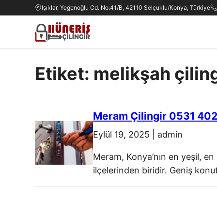
Işıklar, Yeğenoğlu Cd. No:41/B, 42110 Selçuklu/Konya, Türkiye
Etiket: melikşah çilin
Meram Çilingir 0531 40
Eylül 19, 2025
|
admin
Meram, Konya’nın en yeşil, en
ilçelerinden biridir. Geniş kon