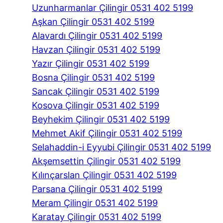
Uzunharmanlar Çilingir 0531 402 5199
Aşkan Çilingir 0531 402 5199
Alavardı Çilingir 0531 402 5199
Havzan Çilingir 0531 402 5199
Yazır Çilingir 0531 402 5199
Bosna Çilingir 0531 402 5199
Sancak Çilingir 0531 402 5199
Kosova Çilingir 0531 402 5199
Beyhekim Çilingir 0531 402 5199
Mehmet Akif Çilingir 0531 402 5199
Selahaddin-i Eyyubi Çilingir 0531 402 5199
Akşemsettin Çilingir 0531 402 5199
Kılınçarslan Çilingir 0531 402 5199
Parsana Çilingir 0531 402 5199
Meram Çilingir 0531 402 5199
Karatay Çilingir 0531 402 5199