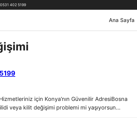
0531 402 5199
Ana Sayfa
ğişimi
 5199
 Hizmetleriniz için Konya’nın Güvenilir AdresiBosna
lidi veya kilit değişimi problemi mi yaşıyorsun...