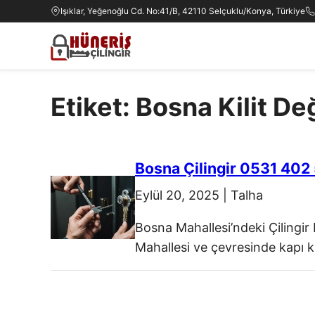
Işıklar, Yeğenoğlu Cd. No:41/B, 42110 Selçuklu/Konya, Türkiye
Etiket: Bosna Kilit De
Bosna Çilingir 0531 402
Eylül 20, 2025
|
Talha
Bosna Mahallesi’ndeki Çilingir
Mahallesi ve çevresinde kapı ki