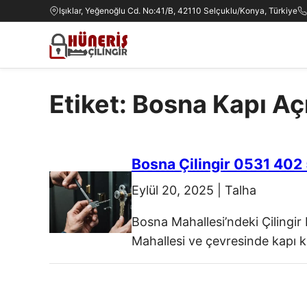
Işıklar, Yeğenoğlu Cd. No:41/B, 42110 Selçuklu/Konya, Türkiye
Etiket: Bosna Kapı A
Bosna Çilingir 0531 402
Eylül 20, 2025
|
Talha
Bosna Mahallesi’ndeki Çilingir
Mahallesi ve çevresinde kapı ki